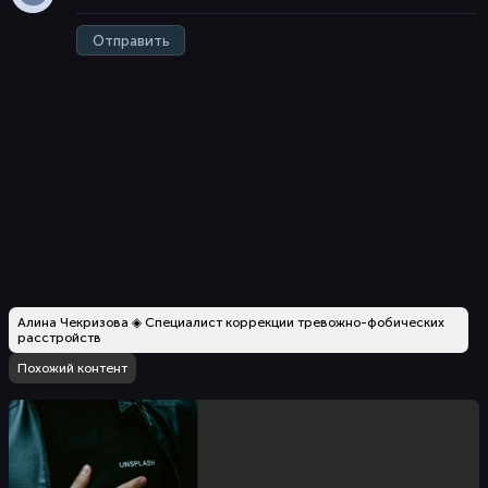
Отправить
Алина Чекризова ◈ Специалист коррекции тревожно-фобических
расстройств
Похожий контент