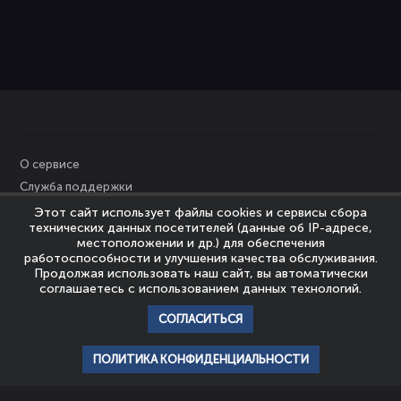
О сервисе
Служба поддержки
Персональные данные
Этот сайт использует файлы cookies и сервисы сбора
технических данных посетителей (данные об IP-адресе,
Политика Cookies
местоположении и др.) для обеспечения
Пользовательское соглашение
работоспособности и улучшения качества обслуживания.
Продолжая использовать наш сайт, вы автоматически
Политика конфиденциальности
соглашаетесь с использованием данных технологий.
Правообладателям
СОГЛАСИТЬСЯ
© Nevrozy-Megapolisa, 2023
Все права защищены
ПОЛИТИКА КОНФИДЕНЦИАЛЬНОСТИ
главная
профиль
популярное
история
подписки
НАШИ ПАРТНЕРЫ