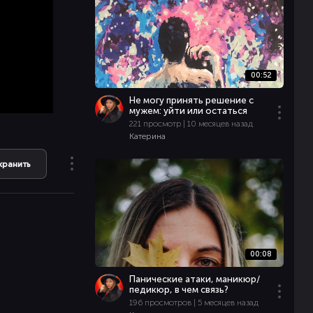
00:52
Не могу принять решение с
мужем: уйти или остаться
221 просмотр | 10 месяцев назад
Катерина
хранить
00:08
Панические атаки, маникюр/
педикюр, в чем связь?
196 просмотров | 5 месяцев назад