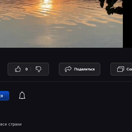
0
Поделиться
Со
ся
 все страхи