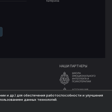
Катерина
НАШИ ПАРТНЕРЫ
ШКОЛА
ЭМОЦИОНАЛЬНОГО
ИНТЕЛЛЕКТА И
ПСИХОТЕРАПИИ
АССОЦИАЦИЯ
ЭКСПЕРТОВ
нии и др.) для обеспечения работоспособности и улучшения
ЭМОЦИОНАЛЬНОГО
ИНТЕЛЛЕКТА
пользованием данных технологий.