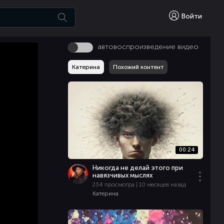
Войти
автовоспроизведение видео
Катерина
Похожий контент
00:24
Никогда не делай этого при
навязчивых мыслях
234 просмотра | 10 месяцев назад
Катерина