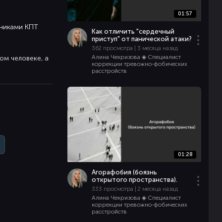
01:57
ьниками КПТ
Как отличить "сердечный
приступ" от панической атаки?
362 просмотра | 3 месяца назад
Алина Чекризова ◈ Специалист
ом человеке, а
коррекции тревожно-фобических
расстройств
01:28
Агорафобия (боязнь
открытого пространства).
333 просмотра | 2 месяца назад
Алина Чекризова ◈ Специалист
коррекции тревожно-фобических
расстройств