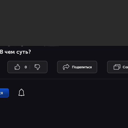
В чем суть?
0
Поделиться
Со
ся