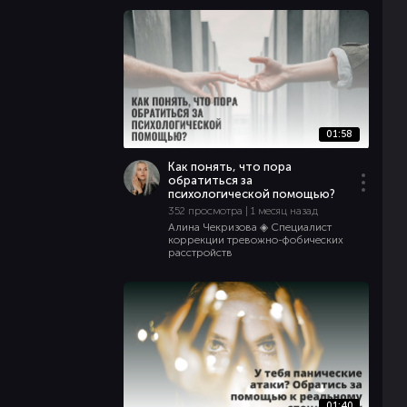
01:58
Как понять, что пора
обратиться за
психологической помощью?
352 просмотра | 1 месяц назад
Алина Чекризова ◈ Специалист
коррекции тревожно-фобических
расстройств
01:40