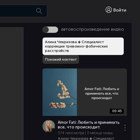
Войти
автовоспроизведение видео
Алина Чекризова ◈ Специалист
коррекции тревожно-фобических
расстройств
Похожий контент
00:45
Amor Fati: Любить и принимать
все, что происходит.
374 просмотра | 3 месяца назад
Алина Чекризова ◈ Специалист