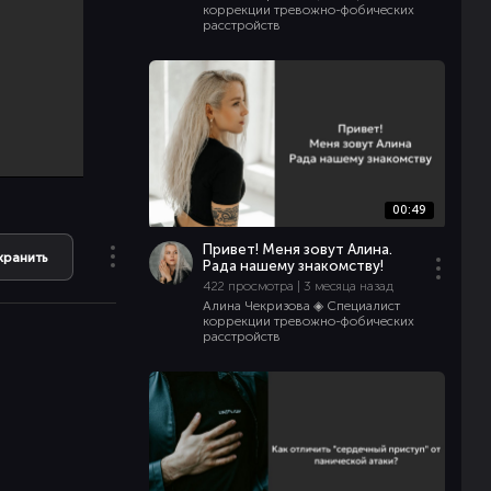
коррекции тревожно-фобических
расстройств
00:49
Привет! Меня зовут Алина.
хранить
Рада нашему знакомству!
422 просмотра | 3 месяца назад
Алина Чекризова ◈ Специалист
коррекции тревожно-фобических
расстройств