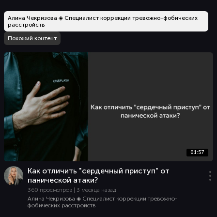
Алина Чекризова ◈ Специалист коррекции тревожно-фобических
расстройств
Похожий контент
01:57
Как отличить "сердечный приступ" от
панической атаки?
360 просмотров | 3 месяца назад
Алина Чекризова ◈ Специалист коррекции тревожно-
фобических расстройств