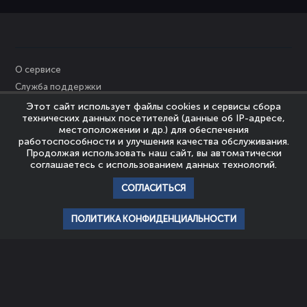
О сервисе
Служба поддержки
Персональные данные
Этот сайт использует файлы cookies и сервисы сбора
технических данных посетителей (данные об IP-адресе,
Политика Cookies
местоположении и др.) для обеспечения
Пользовательское соглашение
работоспособности и улучшения качества обслуживания.
Продолжая использовать наш сайт, вы автоматически
Политика конфиденциальности
соглашаетесь с использованием данных технологий.
Правообладателям
СОГЛАСИТЬСЯ
© Nevrozy-Megapolisa, 2023
Все права защищены
ПОЛИТИКА КОНФИДЕНЦИАЛЬНОСТИ
главная
профиль
популярное
история
подписки
НАШИ ПАРТНЕРЫ
ШКОЛА
АССОЦИАЦИЯ
ЭМОЦИОНАЛЬНОГО
ЭКСПЕРТОВ
ИНТЕЛЛЕКТА И
ЭМОЦИОНАЛЬНОГО
ПСИХОТЕРАПИИ
ИНТЕЛЛЕКТА