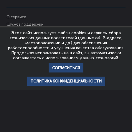
О сервисе
Служба поддержки
Персональные данные
Этот сайт использует файлы cookies и сервисы сбора
технических данных посетителей (данные об IP-адресе,
Политика Cookies
местоположении и др.) для обеспечения
Пользовательское соглашение
работоспособности и улучшения качества обслуживания.
Продолжая использовать наш сайт, вы автоматически
Политика конфиденциальности
соглашаетесь с использованием данных технологий.
Правообладателям
СОГЛАСИТЬСЯ
© Nevrozy-Megapolisa, 2023
Все права защищены
ПОЛИТИКА КОНФИДЕНЦИАЛЬНОСТИ
главная
профиль
популярное
история
подписки
НАШИ ПАРТНЕРЫ
ШКОЛА
АССОЦИАЦИЯ
ЭМОЦИОНАЛЬНОГО
ЭКСПЕРТОВ
ИНТЕЛЛЕКТА И
ЭМОЦИОНАЛЬНОГО
ПСИХОТЕРАПИИ
ИНТЕЛЛЕКТА
Мы используем файлы cookie для того, чтобы предоставить пользователям