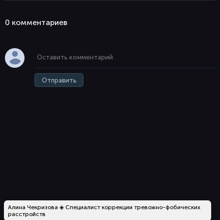
0 комментaриев
Отправить
Алина Чекризова ◈ Специалист коррекции тревожно-фобических
расстройств