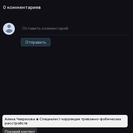
0 комментaриев
Отправить
Алина Чекризова ◈ Специалист коррекции тревожно-фобических
расстройств
Похожий контент