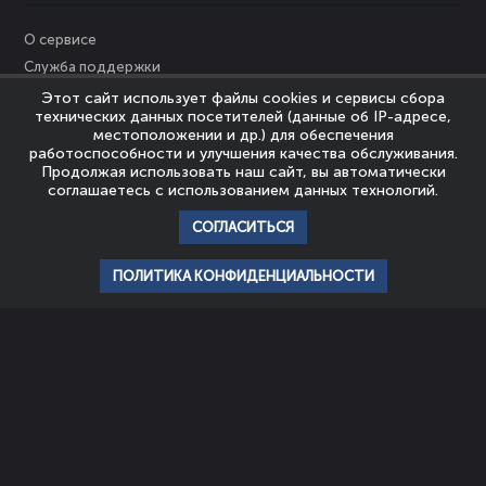
О сервисе
Служба поддержки
Персональные данные
Этот сайт использует файлы cookies и сервисы сбора
технических данных посетителей (данные об IP-адресе,
Политика Cookies
местоположении и др.) для обеспечения
Пользовательское соглашение
работоспособности и улучшения качества обслуживания.
Продолжая использовать наш сайт, вы автоматически
Политика конфиденциальности
соглашаетесь с использованием данных технологий.
Правообладателям
СОГЛАСИТЬСЯ
© Nevrozy-Megapolisa, 2023
Все права защищены
ПОЛИТИКА КОНФИДЕНЦИАЛЬНОСТИ
главная
профиль
популярное
история
подписки
НАШИ ПАРТНЕРЫ
ШКОЛА
АССОЦИАЦИЯ
ЭМОЦИОНАЛЬНОГО
ЭКСПЕРТОВ
ИНТЕЛЛЕКТА И
ЭМОЦИОНАЛЬНОГО
ПСИХОТЕРАПИИ
ИНТЕЛЛЕКТА
Мы используем файлы cookie для того, чтобы предоставить пользователям
больше возможностей при посещении сайта.