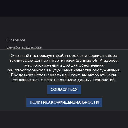
О сервисе
Служба поддержки
Персональные данные
Этот сайт использует файлы cookies и сервисы сбора
технических данных посетителей (данные об IP-адресе,
Политика Cookies
местоположении и др.) для обеспечения
Пользовательское соглашение
работоспособности и улучшения качества обслуживания.
Продолжая использовать наш сайт, вы автоматически
Политика конфиденциальности
соглашаетесь с использованием данных технологий.
Правообладателям
СОГЛАСИТЬСЯ
© Nevrozy-Megapolisa, 2023
Все права защищены
ПОЛИТИКА КОНФИДЕНЦИАЛЬНОСТИ
главная
профиль
популярное
история
подписки
НАШИ ПАРТНЕРЫ
ШКОЛА
АССОЦИАЦИЯ
ЭМОЦИОНАЛЬНОГО
ЭКСПЕРТОВ