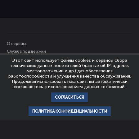
О сервисе
Служба поддержки
Персональные данные
Этот сайт использует файлы cookies и сервисы сбора
технических данных посетителей (данные об IP-адресе,
Политика Cookies
местоположении и др.) для обеспечения
Пользовательское соглашение
работоспособности и улучшения качества обслуживания.
Продолжая использовать наш сайт, вы автоматически
Политика конфиденциальности
соглашаетесь с использованием данных технологий.
Правообладателям
СОГЛАСИТЬСЯ
© Nevrozy-Megapolisa, 2023
Все права защищены
ПОЛИТИКА КОНФИДЕНЦИАЛЬНОСТИ
главная
профиль
популярное
история
подписки
НАШИ ПАРТНЕРЫ
ШКОЛА
АССОЦИАЦИЯ
ЭМОЦИОНАЛЬНОГО
ЭКСПЕРТОВ