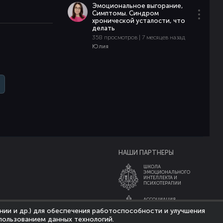
Эмоциональное выгорание,
Симптомы. Синдром
хронической усталости, что
делать
358 просмотров | 7 месяцев назад
Юлия
НАШИ ПАРТНЕРЫ
ШКОЛА
ЭМОЦИОНАЛЬНОГО
ИНТЕЛЛЕКТА И
ПСИХОТЕРАПИИ
АССОЦИАЦИЯ
ЭКСПЕРТОВ
нии и др.) для обеспечения работоспособности и улучшения
ЭМОЦИОНАЛЬНОГО
ИНТЕЛЛЕКТА
пользованием данных технологий.