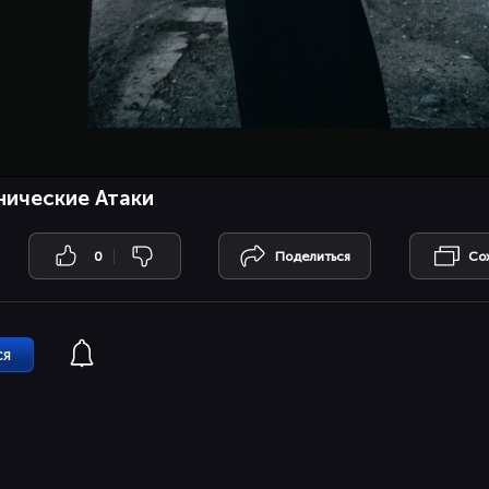
нические Атаки
0
Поделиться
Со
ся