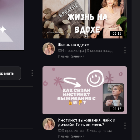
01:15
Жизнь на вдохе
354 просмотра | 3 месяца назад
Илана Калниня
хранить
01:16
Инстинкт выживания, лайк и
дизлайк. Есть ли связь?
323 просмотра | 3 месяца назад
Илана Калниня