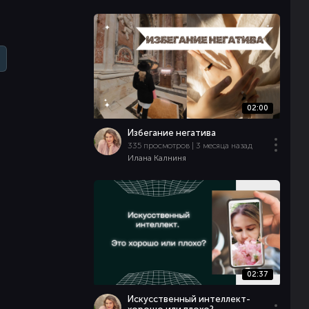
02:00
Избегание негатива
335 просмотров | 3 месяца назад
Илана Калниня
02:37
Искусственный интеллект-