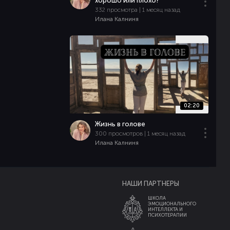
хорошо или плохо?
332 просмотра | 1 месяц назад
Илана Калниня
02:20
Жизнь в голове
300 просмотров | 1 месяц назад
Илана Калниня
НАШИ ПАРТНЕРЫ
ШКОЛА
ЭМОЦИОНАЛЬНОГО
ИНТЕЛЛЕКТА И
ПСИХОТЕРАПИИ