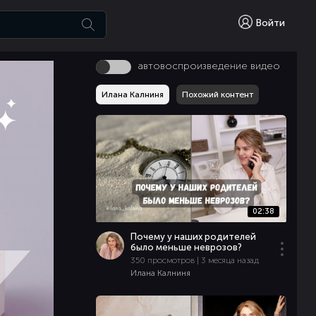
Войти
автовоспроизведение видео
Илана Калниня
Похожий контент
02:38
Почему у наших родителей
было меньше неврозов?
350 просмотров | 3 месяца назад
Илана Калниня