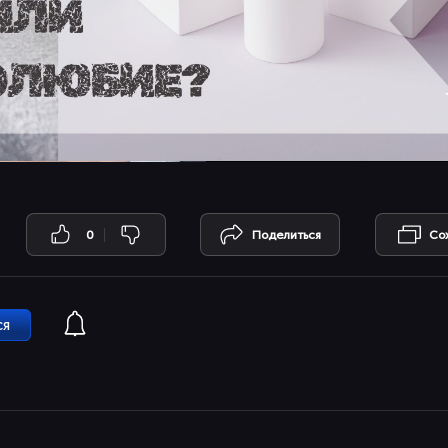
0
Поделиться
Со
ся