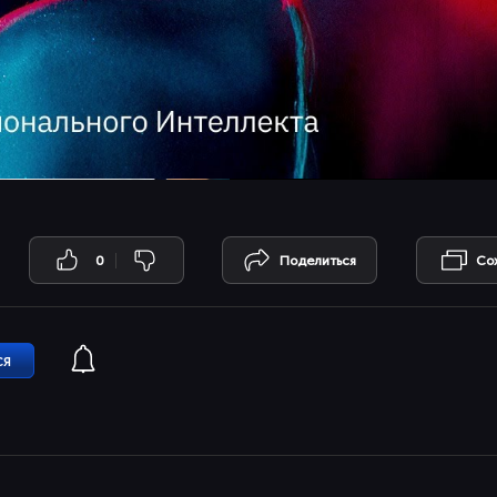
0
Поделиться
Со
ся