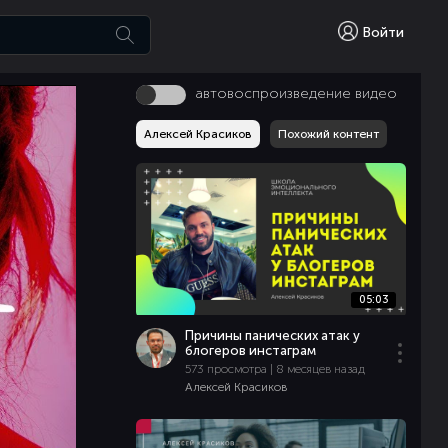
Войти
автовоспроизведение видео
Алексей Красиков
Похожий контент
05:03
Причины панических атак у
блогеров инстаграм
573 просмотра | 8 месяцев назад
Алексей Красиков