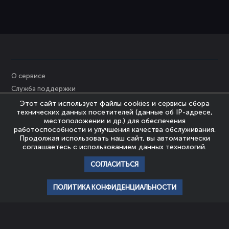
О сервисе
Служба поддержки
Персональные данные
Этот сайт использует файлы cookies и сервисы сбора
технических данных посетителей (данные об IP-адресе,
Политика Cookies
местоположении и др.) для обеспечения
Пользовательское соглашение
работоспособности и улучшения качества обслуживания.
Продолжая использовать наш сайт, вы автоматически
Политика конфиденциальности
соглашаетесь с использованием данных технологий.
Правообладателям
СОГЛАСИТЬСЯ
© Nevrozy-Megapolisa, 2023
Все права защищены
ПОЛИТИКА КОНФИДЕНЦИАЛЬНОСТИ
главная
профиль
популярное
история
подписки
НАШИ ПАРТНЕРЫ
ШКОЛА
АССОЦИАЦИЯ