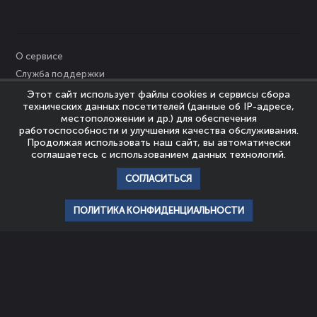
О сервисе
Служба поддержки
Персональные данные
Этот сайт использует файлы cookies и сервисы сбора
технических данных посетителей (данные об IP-адресе,
Политика Cookies
местоположении и др.) для обеспечения
Пользовательское соглашение
работоспособности и улучшения качества обслуживания.
Продолжая использовать наш сайт, вы автоматически
Политика конфиденциальности
соглашаетесь с использованием данных технологий.
Правообладателям
СОГЛАСИТЬСЯ
© Nevrozy-Megapolisa, 2023
Все права защищены
ПОЛИТИКА КОНФИДЕНЦИАЛЬНОСТИ
главная
профиль
популярное
история
подписки
НАШИ ПАРТНЕРЫ
ШКОЛА
АССОЦИАЦИЯ
ЭМОЦИОНАЛЬНОГО
ЭКСПЕРТОВ
ИНТЕЛЛЕКТА И
ЭМОЦИОНАЛЬНОГО
ПСИХОТЕРАПИИ
ИНТЕЛЛЕКТА