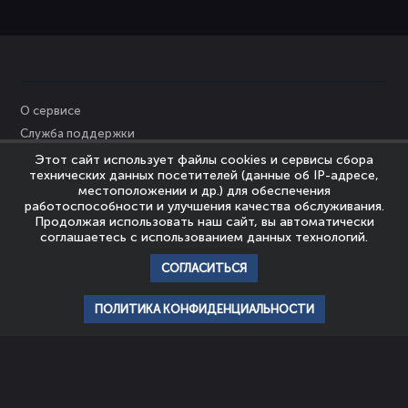
О сервисе
Служба поддержки
Персональные данные
Этот сайт использует файлы cookies и сервисы сбора
технических данных посетителей (данные об IP-адресе,
Политика Cookies
местоположении и др.) для обеспечения
Пользовательское соглашение
работоспособности и улучшения качества обслуживания.
Продолжая использовать наш сайт, вы автоматически
Политика конфиденциальности
соглашаетесь с использованием данных технологий.
Правообладателям
СОГЛАСИТЬСЯ
© Nevrozy-Megapolisa, 2023
Все права защищены
ПОЛИТИКА КОНФИДЕНЦИАЛЬНОСТИ
главная
профиль
популярное
история
подписки
НАШИ ПАРТНЕРЫ
ШКОЛА
АССОЦИАЦИЯ
ЭМОЦИОНАЛЬНОГО
ЭКСПЕРТОВ
ИНТЕЛЛЕКТА И
ЭМОЦИОНАЛЬНОГО
ПСИХОТЕРАПИИ
ИНТЕЛЛЕКТА