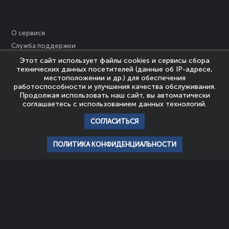
О сервисе
Служба поддержки
Персональные данные
Этот сайт использует файлы cookies и сервисы сбора
технических данных посетителей (данные об IP-адресе,
Политика Cookies
местоположении и др.) для обеспечения
Пользовательское соглашение
работоспособности и улучшения качества обслуживания.
Продолжая использовать наш сайт, вы автоматически
Политика конфиденциальности
соглашаетесь с использованием данных технологий.
Правообладателям
СОГЛАСИТЬСЯ
© Nevrozy-Megapolisa, 2023
Все права защищены
ПОЛИТИКА КОНФИДЕНЦИАЛЬНОСТИ
главная
профиль
популярное
история
подписки
НАШИ ПАРТНЕРЫ
ШКОЛА
АССОЦИАЦИЯ
ЭМОЦИОНАЛЬНОГО
ЭКСПЕРТОВ
ИНТЕЛЛЕКТА И
ЭМОЦИОНАЛЬНОГО
ПСИХОТЕРАПИИ
ИНТЕЛЛЕКТА
Мы используем файлы cookie для того, чтобы предоставить пользователям