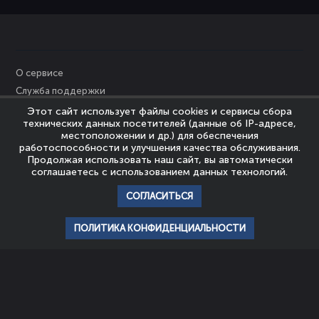
О сервисе
Служба поддержки
Персональные данные
Этот сайт использует файлы cookies и сервисы сбора
технических данных посетителей (данные об IP-адресе,
Политика Cookies
местоположении и др.) для обеспечения
Пользовательское соглашение
работоспособности и улучшения качества обслуживания.
Продолжая использовать наш сайт, вы автоматически
Политика конфиденциальности
соглашаетесь с использованием данных технологий.
Правообладателям
СОГЛАСИТЬСЯ
© Nevrozy-Megapolisa, 2023
Все права защищены
ПОЛИТИКА КОНФИДЕНЦИАЛЬНОСТИ
главная
профиль
популярное
история
подписки
НАШИ ПАРТНЕРЫ
ШКОЛА
АССОЦИАЦИЯ
ЭМОЦИОНАЛЬНОГО
ЭКСПЕРТОВ
ИНТЕЛЛЕКТА И
ЭМОЦИОНАЛЬНОГО
ПСИХОТЕРАПИИ
ИНТЕЛЛЕКТА