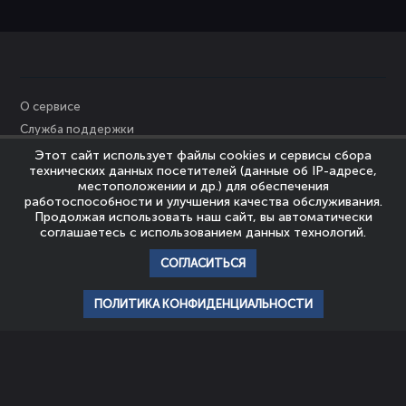
О сервисе
Служба поддержки
Персональные данные
Этот сайт использует файлы cookies и сервисы сбора
технических данных посетителей (данные об IP-адресе,
Политика Cookies
местоположении и др.) для обеспечения
Пользовательское соглашение
работоспособности и улучшения качества обслуживания.
Продолжая использовать наш сайт, вы автоматически
Политика конфиденциальности
соглашаетесь с использованием данных технологий.
Правообладателям
СОГЛАСИТЬСЯ
© Nevrozy-Megapolisa, 2023
Все права защищены
ПОЛИТИКА КОНФИДЕНЦИАЛЬНОСТИ
главная
профиль
популярное
история
подписки
НАШИ ПАРТНЕРЫ
ШКОЛА
АССОЦИАЦИЯ
ЭМОЦИОНАЛЬНОГО
ЭКСПЕРТОВ
ИНТЕЛЛЕКТА И
ЭМОЦИОНАЛЬНОГО
ПСИХОТЕРАПИИ
ИНТЕЛЛЕКТА