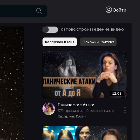
Войти
автовоспроизведение видео
Каспржак Юлия
Похожий контент
12:02
Панические Атаки
372 просмотра | 6 месяцев назад
Каспржак Юлия