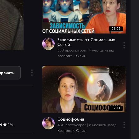
06:09
Зависимость от Социальных
Сетей
358 просмотров | 4 месяца назад
Каспржак Юлия
хранить
07:11
Социофобия
ениям.
430 просмотров | 6 месяцев назад
Каспржак Юлия