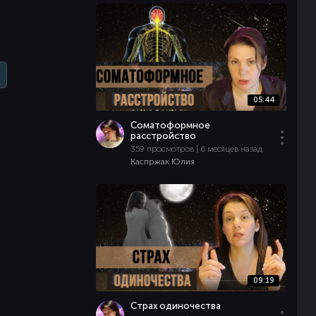
05:44
Соматоформное
расстройство
359 просмотров | 6 месяцев назад
Каспржак Юлия
09:19
Страх одиночества