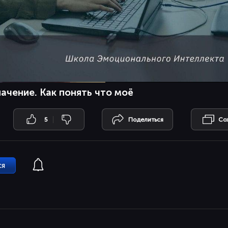
начение. Как понять что моё
5
Поделиться
Со
ся