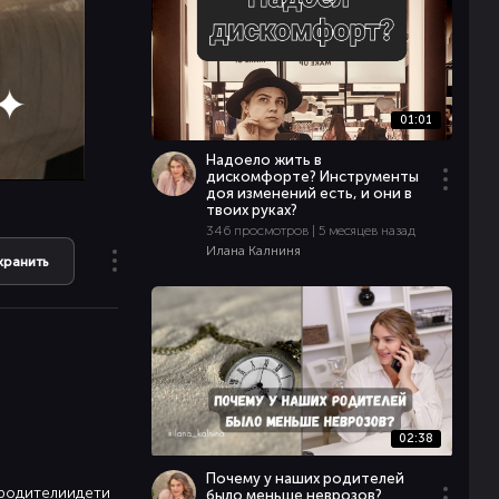
01:01
Надоело жить в
дискомфорте? Инструменты
доя изменений есть, и они в
твоих руках?
346 просмотров | 5 месяцев назад
Илана Калниня
хранить
02:38
Почему у наших родителей
#родителиидети
было меньше неврозов?