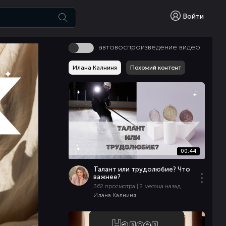
Войти
автовоспроизведение видео
Илана Калниня
Похожий контент
00:44
Талант или трудолюбие? Что
важнее?
362 просмотра | 2 месяца назад
Илана Калниня