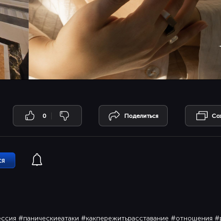
0
Поделиться
Со
ся
рессия #паническиеатаки #какпережитьрасставание #отношения 