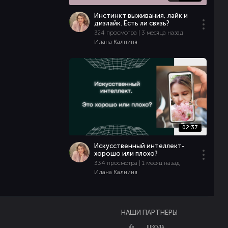
Инстинкт выживания, лайк и
дизлайк. Есть ли связь?
324 просмотра | 3 месяца назад
Илана Калниня
02:37
Искусственный интеллект-
хорошо или плохо?
334 просмотра | 1 месяц назад
Илана Калниня
НАШИ ПАРТНЕРЫ
ШКОЛА