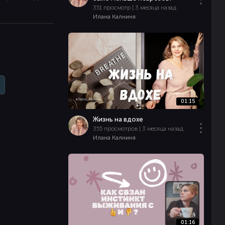
351 просмотр | 3 месяца назад
Илана Калниня
01:15
Жизнь на вдохе
355 просмотров | 3 месяца назад
Илана Калниня
01:16