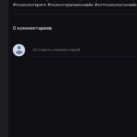
#психологвриге #психотерапияонлайн #кптпсихологонлай
0 комментaриев