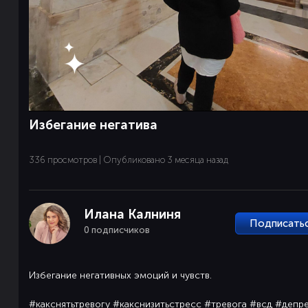
Избегание негатива
336 просмотров | Опубликовано 3 месяца назад
Илана Калниня
Подписать
0 подписчиков
Избегание негативных эмоций и чувств.
#какснятьтревогу #какснизитьстресс #тревога #всд #деп