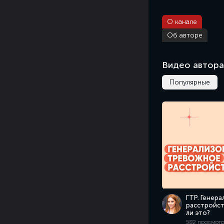
О канале
Об авторе
Видео автора
Популярные
ГТР. Генер
расстройст
ли это?
582 просмотра