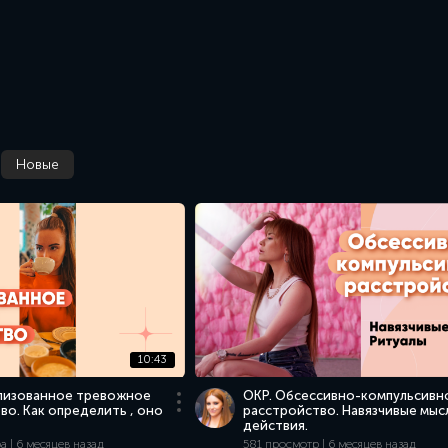
Новые
10:43
ализованное тревожное
ОКР. Обсессивно-компульсивн
во. Как определить , оно
расстройство. Навязчивые мыс
действия.
 | 6 месяцев назад
581 просмотр | 6 месяцев назад