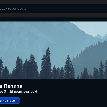
а Петипа
ео 3
подписчиков 6
дписаться